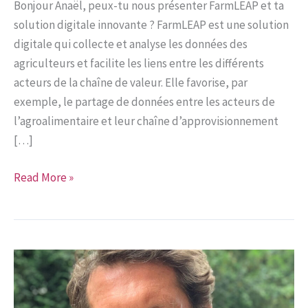
Bonjour Anaël, peux-tu nous présenter FarmLEAP et ta
solution digitale innovante ? FarmLEAP est une solution
digitale qui collecte et analyse les données des
agriculteurs et facilite les liens entre les différents
acteurs de la chaîne de valeur. Elle favorise, par
exemple, le partage de données entre les acteurs de
l’agroalimentaire et leur chaîne d’approvisionnement
[…]
Interview
Read More »
d’Anaël
Bibard,
cofondateur
de
FARMLEAP,
par