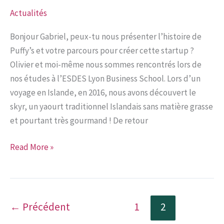
Actualités
Bonjour Gabriel, peux-tu nous présenter l’histoire de
Puffy’s et votre parcours pour créer cette startup ?
Olivier et moi-même nous sommes rencontrés lors de
nos études à l’ESDES Lyon Business School. Lors d’un
voyage en Islande, en 2016, nous avons découvert le
skyr, un yaourt traditionnel Islandais sans matière grasse
et pourtant très gourmand ! De retour
Interview
Read More »
de
Gabriel
Gutmann,
cofondateur
←
Précédent
1
2
de