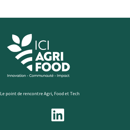
PUFFY’S,
par
ICI
AGRIFOOD
Le point de rencontre Agri, Food et Tech