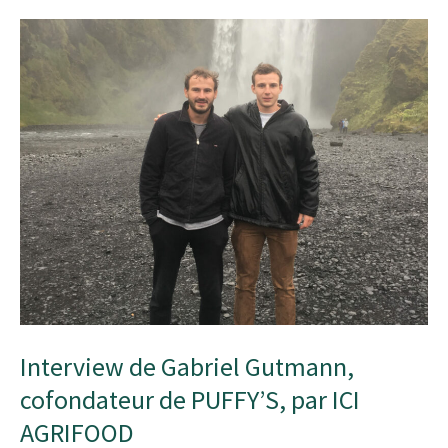
Arthur
Maurel,
co-
fondateurs
de
VertuFood,
par
ICI
AGRIFOOD
Interview de Gabriel Gutmann,
cofondateur de PUFFY’S, par ICI
AGRIFOOD