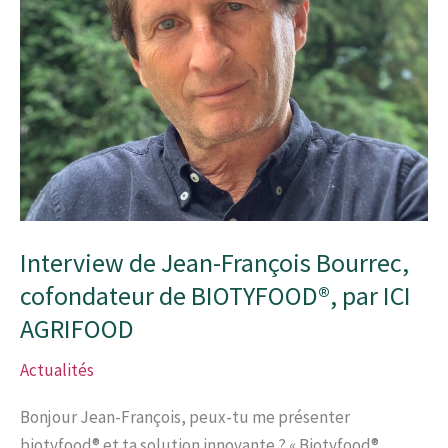
ICI
Agrifood
Interview de Jean-François Bourrec,
cofondateur de BIOTYFOOD®, par ICI
AGRIFOOD
Actualités
Bonjour Jean-François, peux-tu me présenter
biotyfood® et ta solution innovante ? « Biotyfood®