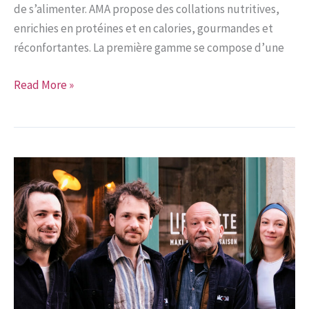
de s’alimenter. AMA propose des collations nutritives,
enrichies en protéines et en calories, gourmandes et
réconfortantes. La première gamme se compose d’une
Interview
Read More »
de
Anna
Deloison,
cofondatrice
de
AMA
par
ICI
AGRIFOOD