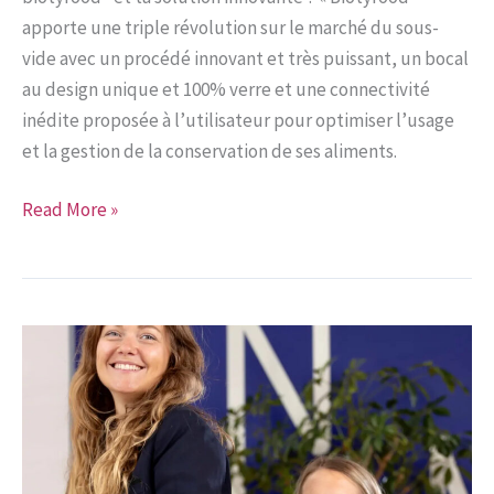
apporte une triple révolution sur le marché du sous-
vide avec un procédé innovant et très puissant, un bocal
au design unique et 100% verre et une connectivité
inédite proposée à l’utilisateur pour optimiser l’usage
et la gestion de la conservation de ses aliments.
Interview
Read More »
de
Jean-
François
Bourrec,
cofondateur
de
BIOTYFOOD®,
par
ICI